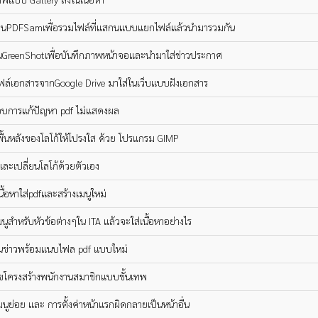
งานPDFSamเพื่อรวมไฟล์ที่แสกนแบบแยกไฟล์แล้วนำมารวมกัน
งานGreenShotเพื่อบันทึกภาพหน้าจอและนำมาใส่ข่าวประกาศ
์ไฟล์เอกสารจากGoogle Drive มาใส่ในเว็บแบบฝังเอกสาร
บการแก้ปัญหา pdf ไม่แสดงผล
ะพื้นหลังของโลโก้ให้โปรงใส ด้วย โปรแกรม GIMP
งและเปลี่ยนโลโก้ด้วยตัวเอง
มเนื้อหาใส่pdfและสร้างเมนูใหม่
นูสำหรับหัวข้อต่างๆใน ITA แล้วจะใส่เนื้อหาอย่างไร
ยนข่าวพร้อมแนบไฟล pdf แบบใหม่
ขโครงสร้างพนักงานสมาชิกแบบขั้นเทพ
นูย่อย และ การตั้งค่าหน้าแรกผิดกลายเป็นหน้าอื่น