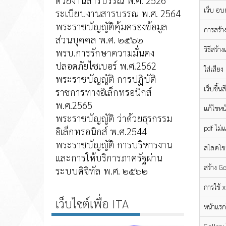
ด้วยงานสารบรรณ พ.ศ. 2526
เว็บ อบต
ระเบียบงานสารบรรณ พ.ศ. 2564
พระราชบัญญัติคุ้มครองข้อมูล
การสร้
ส่วนบุคคล พ.ศ. ๒๕๖๒
วิธีสร้
พรบ.การรักษาความมั่นคง
ปลอดภัยไซเบอร์ พ.ศ.2562
ใส่เสีย
พระราชบัญญัติ การปฏิบัติ
เว็บขึ้น
ราชการทางอิเล็กทรอนิกส์
พ.ศ.2565
แก้ไขหน
พระราชบัญญัติ ว่าด้วยธุรกรรม
pdf ไม
อิเล็กทรอนิกส์ พ.ศ.2544
พระราชบัญญัติ การบริหารงาน
สไลดโช
และการให้บริการภาครัฐผ่าน
สร้าง G
ระบบดิจิทัล พ.ศ. ๒๕๖๒
การใช้ 
เว็บไซต์เพื่อ ITA
หน้าแรก