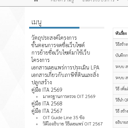
หน้า
เมนู
แรก
หัวเรื่อง
วัตถุประสงค์โครงการ
ขั้นตอนการจดชื่อเว็บไซต์
วิธีสร้
การย้ายชื่อเว็บไซต์มาใช้เว็บ
บันทึก
โครงการ
เอกสารเผยแพร่การประเมิน LPA
ระบบ สร้
เอกสารเกี่ยวกับภาษีที่ดินและลิ่ง
ระบบ สร
ปลูกสร้าง
คู่มือ ITA 2569
วิธี เพิ
มาตรฐานการตรวจ OIT 2569
วิธีนำ 
คู่มือ ITA 2568
คู่มือ ITA 2567
วิธี สร้
OIT Guide Line 35 ข้อ
อธิบายส
วิดีโออธิบาย วิธีเผยแพร่ OIT 2567