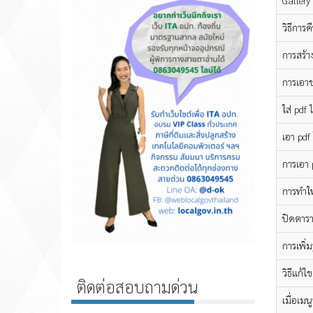
Gallery
วิธีการค
การสร้า
การเอาข
ใส่ pdf
เอา pdf
การเอา p
การทำให
ปิดตารา
การเพิ่
วิธีแก้ไ
ติดต่อสอบถามด่วน
เมื่อเมน