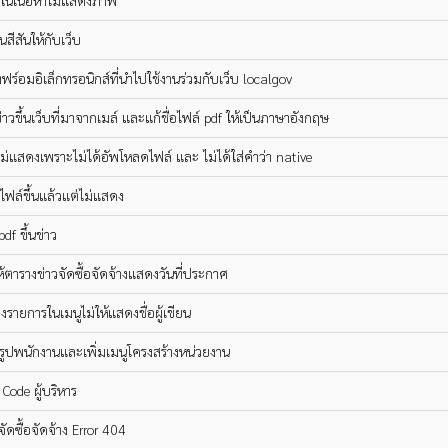
 ในเนื้อหาไม่แสดงภาพ
ืนสีสันให้กับเว็บ
งฟร์อมอิเล็กทรอนิกส์ที่นำไปใช้งานร่วมกับเว็บ localgov
่าวขึ้นเว็บที่มาจากเมล์ และแก้ชื่อไฟล์ pdf ให้เป็นภาษาอังกฤษ
 ไม่แสดงเพราะไม่ได้อัพโหลดไฟล์ และ ไม่ได้ใส่คำว่า native
 ไฟล์ขึ้นแล้วแต่ไม่แสดง
df ขึ้นข่าว
้ตารางข่าวจัดซื้อจัดจ้างแสดงวันที่ประกาศ
งรายการในเมนูไม่ให้แสดงชื่อผู้เขียน
มรูปพนักงานและเพิ่มเมนูโครงสร้างหน่วยงาน
ข Code ผู้บริหาร
ูจัดซื้อจัดจ้าง Error 404