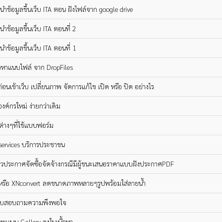
ำข้อมูลขึ้นเว็บ ITA ตอน ฝังไฟล์จาก google drive
ำข้อมูลขึ้นเว็บ ITA ตอนที่ 2
ำข้อมูลขึ้นเว็บ ITA ตอนที่ 1
ื้อหาแนบไฟล์ จาก DropFiles
่อนเข้าเว็บ เปลี่ยนภาพ จัดการแก้ไข เปิด หรือ ปิด อย่างไร
องค์กรใหม่ ง่ายกว่าเดิม
ลต่างๆที่ใช้แบบฟอร์ม
-services บริการประชาชน
นข่าวประกาศจัดซื้อจัดจ้างกรณีมีผู้ชนะเสนอราคาแบบฝังประกาศPDF
หรือ XNconvert ลดขนาดภาพหลายๆรูปพร้อมใส่ลายน้ำ
บบสอบถามความพึงพอใจ
พแบบ Gallery ลงในเนื้อหา