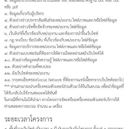
๒. ข้อมูลเกี่ยวกับหน่วยงาน เป็นไฟล์ Text หรือไฟล์มาตรฐาน .doc หรือ .odt
หรือ .pdf
๓. ข้อมูลเกี่ยวกับผู้บริหาร
๔. ตัวอย่างข่าวประชาสัมพันธ์ของหน่วยงาน ไฟล์ภาพและ/หรือไฟล์ข้อมูล
๕. ตัวอย่างข่าวจัดซื้อจัดจ้างของหน่วยงาน ไฟล์ข้อมูล
๖. เว็บลิงก์ที่เกี่ยวข้องกับหน่วยงาน และต้องการนำขึ้นเว็บไซต์
๗. กฎ ระเบียบ ข้อบังคับ ที่เกี่ยวข้องกับหน่วยงาน ไฟล์ข้อมูล
๘. ข้อมูลการบริการของหน่วยงาน ไฟล์ภาพและ/หรือไฟล์ข้อมูล
๙. ตัวอย่างแบบฟอร์มที่ต้องการให้ดาวน์โหลดผ่านหน้าเว็บไซต์ได้
๑๐. ตัวอย่างข้อมูลคลังความรู้ ไฟล์ภาพและ/หรือไฟล์ข้อมูล
๑๑. ตัวอย่างคำถามที่พบบ่อย
๑๒. ผังเว็บไซต์ของหน่วยงาน
๑๓. รายละเอียดของSocial Network ที่ต้องการแชร์เนื้อหาจากเว็บไซต์ออกไป
*** ท่านสามารถนำเครื่องคอมพิวเตอร์ส่วนตัวมาได้ในวันอบรม เพื่อนำข้อมูลที่
ได้รับกลับไปใช้งานต่อยอดได้ทันที
ในกรณีที่ท่านไม่ได้นำมา ทางโครงการจัดเตรียมครื่องคอมพิวเตอร์บริการให้
ท่านตลอดการอบรม จำนวน ๑ เครื่อง
ระยะเวลาโครงการ
๑. พื้นที่วางเว็บไซต์ เป็นเวลา ๑ ปี นับจากวันเริ่มโครงการ ตั้งแต่ ๑ กรกฎาคม