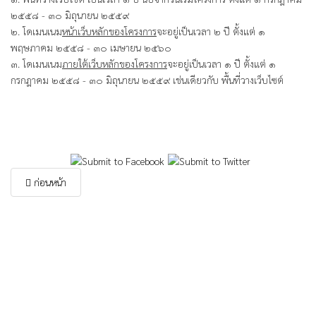
๒๕๕๘ - ๓๐ มิถุนายน ๒๕๕๙
๒. โดเมนเนม
หน้าเว็บหลักของโครงการ
จะอยู่เป็นเวลา ๒ ปี ตั้งแต่ ๑
พฤษภาคม ๒๕๕๘ - ๓๐ เมษายน ๒๕๖๐
๓. โดเมนเนม
ภายใต้เว็บหลักของโครงการ
จะอยู่เป็นเวลา ๑ ปี ตั้งแต่ ๑
กรกฎาคม ๒๕๕๘ - ๓๐ มิถุนายน ๒๕๕๙ เช่นเดียวกับ พื้นที่วางเว็บไซต์
ก่อนหน้า