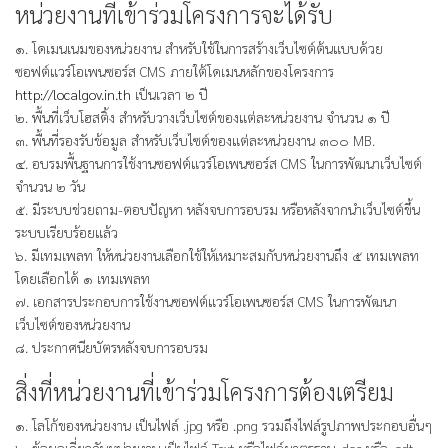
หน่วยงานที่เข้าร่วมโครงการจะได้รับ
๑. โดเมนเนมของหน่วยงาน สำหรับใช้ในการสร้างเว็บไซต์ต้นแบบด้วย
ซอฟต์แวร์โอเพนซอร์ส CMS ภายใต้โดเมนหลักของโครงการ
http://localgov.in.th
เป็นเวลา ๒ ปี
๒. พื้นที่เว็บโฮสติ้ง สำหรับวางเว็บไซต์ของแต่ละหน่วยงาน จำนวน ๑ ปี
๓. พื้นที่รองรับข้อมูล สำหรับเว็บไซต์ของแต่ละหน่วยงาน ๓๐๐ MB.
๔. อบรมพื้นฐานการใช้งานซอฟต์แวร์โอเพนซอร์ส CMS ในการพัฒนาเว็บไซต์
จำนวน ๒ วัน
๕. มีระบบช่วยถาม-ตอบปัญหา หลังจบการอบรม หรือหลังจากนำเว็บไซต์ขึ้น
ระบบเรียบร้อยแล้ว
๖. มีเทมเพลท ให้หน่วยงานเลือกใช้ให้เหมาะสมกับหน่วยงานถึง ๕ เทมเพลท
โดยเลือกได้ ๑ เทมเพลท
๗. เอกสารประกอบการใช้งานซอฟต์แวร์โอเพนซอร์ส CMS ในการพัฒนา
เว็บไซต์ของหน่วยงาน
๘. ประกาศนียบัตรหลังจบการอบรม
สิ่งที่หน่วยงานที่เข้าร่วมโครงการต้องเตรียม
๑. โลโก้ของหน่วยงาน เป็นไฟล์ .jpg หรือ .png รวมถึงไฟล์รูปภาพประกอบอื่นๆ